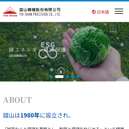
日本語
ABOUT
誼山は
1980年
に設立され、
「誠実な心と規律を基盤とし、制度と規律を柱にする」という精神