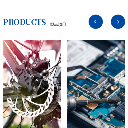
転
通
車
信
PRODUCTS
部
部
製品項目
品
品