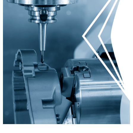
光
自
電