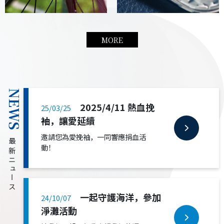
MORE
NEWS
2025/4/11 熱血挽
25/03/25
袖，讓愛延續
邀請您為愛挽袖，一同響應捐血活
最新ニュース
動！
一起守護海洋，參加
24/10/07
淨灘活動