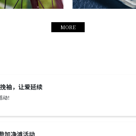
MORE
 热血挽袖，让爱延续
活动！
参加净滩活动