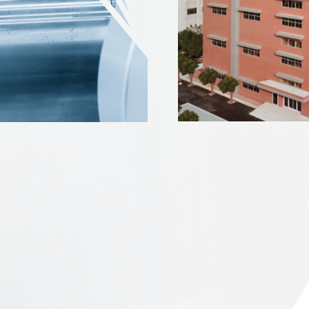
医
疗
部
件