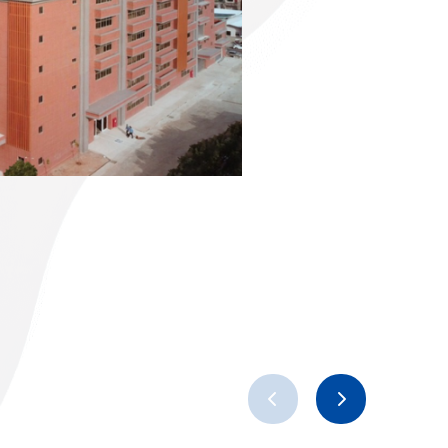
消
费
机
性
电
电
马
子
达
产
产
品
品