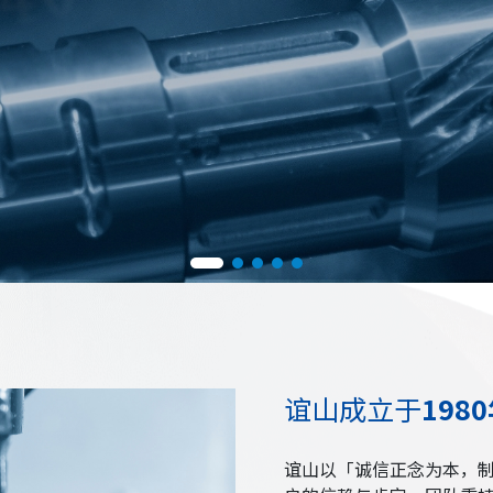
谊山成立于
198
谊山以「诚信正念为本，