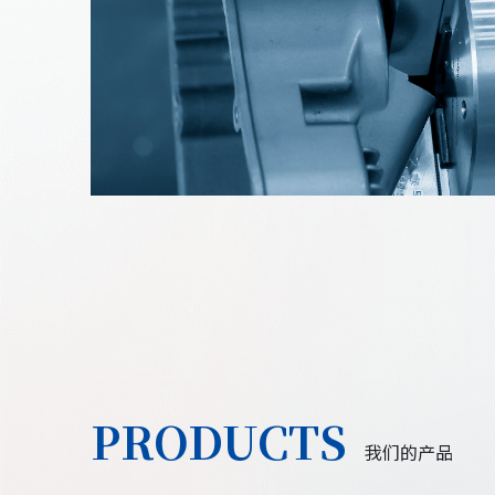
光
自
电
行
通
车
讯
PRODUCTS
部
我们的产品
部
件
件